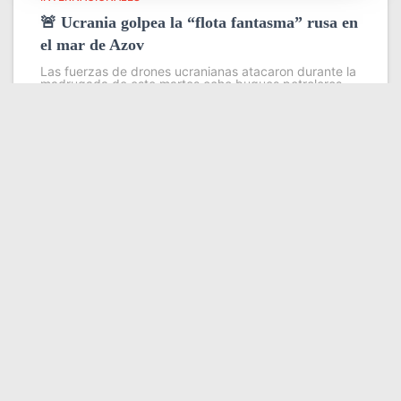
🚨 Ucrania golpea la “flota fantasma” rusa en
el mar de Azov
Las fuerzas de drones ucranianas atacaron durante la
madrugada de este martes ocho buques petroleros
pertenecientes a la llamada flota fantasma que Rusia
utiliza para evadir sanciones internacionales en sus
exportaciones de petróleo y grano
Leer más
Somos YATVO
Somos YATVO ¡Tu canal online! Con entretenimiento,
información, opinión, cultura, deportes y más.
En este portal podrás ver nuestra señal y enterarte de
las noticias más destacadas de Yaracuy, Venezuela y el
mundo, actualizándote constantemente para que estés
siempre al día de las noticias.
YATVO Tu canal online