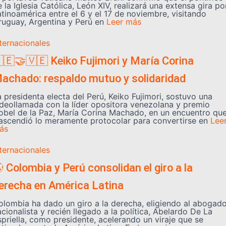
 la Iglesia Católica, León XIV, realizará una extensa gira po
atinoamérica entre el 6 y el 17 de noviembre, visitando
ruguay, Argentina y Perú en
Leer más
nternacionales
🇪🤝🇻🇪 Keiko Fujimori y María Corina
achado: respaldo mutuo y solidaridad
a presidenta electa del Perú, Keiko Fujimori, sostuvo una
ideollamada con la líder opositora venezolana y premio
obel de la Paz, María Corina Machado, en un encuentro qu
rascendió lo meramente protocolar para convertirse en
Lee
ás
nternacionales
 Colombia y Perú consolidan el giro a la
erecha en América Latina
olombia ha dado un giro a la derecha, eligiendo al abogad
cionalista y recién llegado a la política, Abelardo De La
spriella, como presidente, acelerando un viraje que se