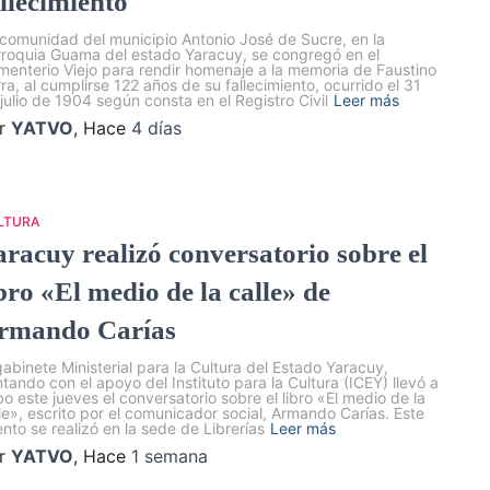
allecimiento
comunidad del municipio Antonio José de Sucre, en la
roquia Guama del estado Yaracuy, se congregó en el
enterio Viejo para rendir homenaje a la memoria de Faustino
ra, al cumplirse 122 años de su fallecimiento, ocurrido el 31
julio de 1904 según consta en el Registro Civil
Leer más
r
YATVO
, Hace
4 días
LTURA
aracuy realizó conversatorio sobre el
bro «El medio de la calle» de
rmando Carías
gabinete Ministerial para la Cultura del Estado Yaracuy,
tando con el apoyo del Instituto para la Cultura (ICEY) llevó a
o este jueves el conversatorio sobre el libro «El medio de la
le», escrito por el comunicador social, Armando Carías. Este
nto se realizó en la sede de Librerías
Leer más
r
YATVO
, Hace
1 semana