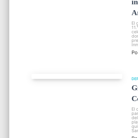
i
A
El 
11.
cel
don
pre
Inm
Po
DE
G
C
El 
pa
del
pla
qui
Sa