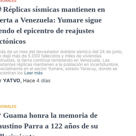
GIONALES
 Réplicas sísmicas mantienen en
lerta a Venezuela: Yumare sigue
endo el epicentro de reajustes
ectónicos
ás de un mes del devastador doblete sísmico del 24 de junio,
 dejó más de 5.000 fallecidos y miles de viviendas
truidas, la tierra continúa temblando en Venezuela. Las
stantes réplicas mantienen a la población en incertidumbre,
ecialmente en el sector Yumare, estado Yaracuy, donde se
centran los
Leer más
r
YATVO
, Hace
4 días
GIONALES
 Guama honra la memoria de
austino Parra a 122 años de su