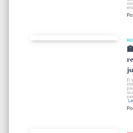
rur
en
Po
RE

r
j
El 
int
par
oca
pas
Le
Po