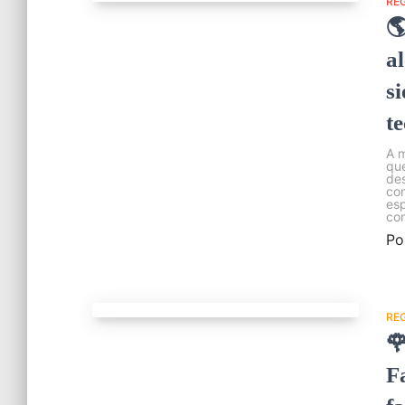
RE

a
si
t
A m
que
des
con
esp
con
Po
RE

F