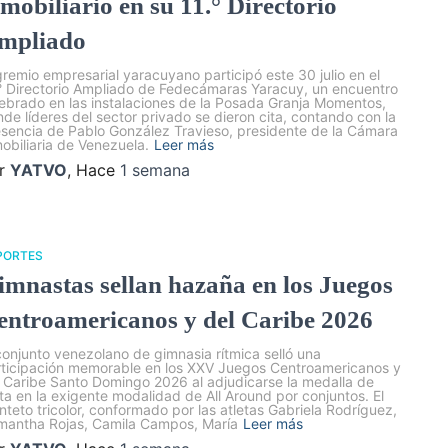
nmobiliario en su 11.° Directorio
mpliado
gremio empresarial yaracuyano participó este 30 julio en el
° Directorio Ampliado de Fedecámaras Yaracuy, un encuentro
ebrado en las instalaciones de la Posada Granja Momentos,
de líderes del sector privado se dieron cita, contando con la
sencia de Pablo González Travieso, presidente de la Cámara
obiliaria de Venezuela.
Leer más
r
YATVO
, Hace
1 semana
PORTES
imnastas sellan hazaña en los Juegos
entroamericanos y del Caribe 2026
conjunto venezolano de gimnasia rítmica selló una
rticipación memorable en los XXV Juegos Centroamericanos y
 Caribe Santo Domingo 2026 al adjudicarse la medalla de
ta en la exigente modalidad de All Around por conjuntos. El
nteto tricolor, conformado por las atletas Gabriela Rodríguez,
mantha Rojas, Camila Campos, María
Leer más