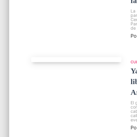
f
La 
par
Cem
Par
de 
Po
CU
Y
li
A
El 
con
cab
cal
eve
Po