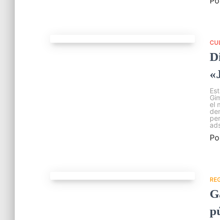
Po
CU
D
«
Est
Gim
el 
dem
per
ads
Po
RE
G
p