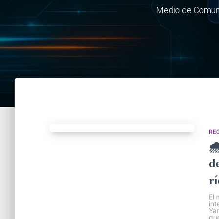
Medio de Comunic
RE

d
r
El 
int
Yar
qu