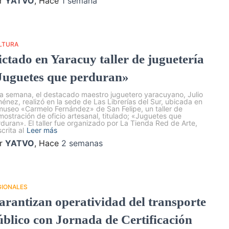
r
YATVO
, Hace
1 semana
LTURA
ictado en Yaracuy taller de juguetería
Juguetes que perduran»
a semana, el destacado maestro juguetero yaracuyano, Julio
énez, realizó en la sede de Las Librerías del Sur, ubicada en
museo «Carmelo Fernández» de San Felipe, un taller de
ostración de oficio artesanal, titulado; «Juguetes que
duran». El taller fue organizado por La Tienda Red de Arte,
crita al
Leer más
r
YATVO
, Hace
2 semanas
GIONALES
arantizan operatividad del transporte
úblico con Jornada de Certificación