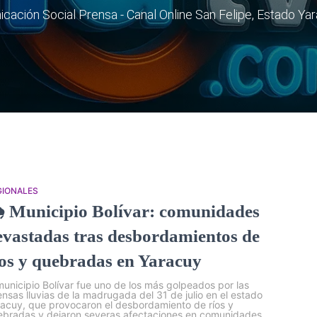
ación Social Prensa - Canal Online San Felipe, Estado Ya
GIONALES
️ Municipio Bolívar: comunidades
evastadas tras desbordamientos de
íos y quebradas en Yaracuy
municipio Bolívar fue uno de los más golpeados por las
ensas lluvias de la madrugada del 31 de julio en el estado
acuy, que provocaron el desbordamiento de ríos y
ebradas y dejaron severas afectaciones en comunidades