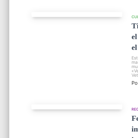
CU
T
e
e
Est
mañ
mus
«Ve
Vet
Po
RE
F
i