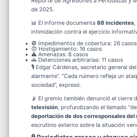
Reporte de Agresiones a Periodistas y 
de 2025.
📊 El informe documenta
88 incidentes
,
intimidación contra el ejercicio informat
🚫 Impedimentos de cobertura: 26 casos
😠 Hostigamiento: 16 casos
⚠️ Amenazas: 8 casos
🚓 Detenciones arbitrarias: 11 casos
🎙️ Edgar Cárdenas, secretario general del
alarmante”. “Cada número refleja un ataq
sociedad”, expresó.
📡 El gremio también denunció el cierre 
televisión
, profundizando el llamado “de
deportación de dos corresponsales del 
escrutinio externo sobre la situación ve