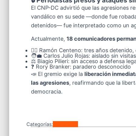
🔒 Periodistas presos y ataques s
El CNP-DC advirtió que las agresiones re
vandálico en su sede —donde fue robada 
detenidos— fue interpretado como un ag
Actualmente,
18 comunicadores permane
🧑‍⚖️ Ramón Centeno: tres años detenido,
🧑‍💼 Carlos Julio Rojas: aislado sin visitas
⚖️ Biagio Pilieri: sin acceso a defensa lega
❓ Rory Branker: paradero desconocido
📣 El gremio exige la
liberación inmediat
las agresiones
, reafirmando que la libert
democracia.
Categorías:
Nacionales