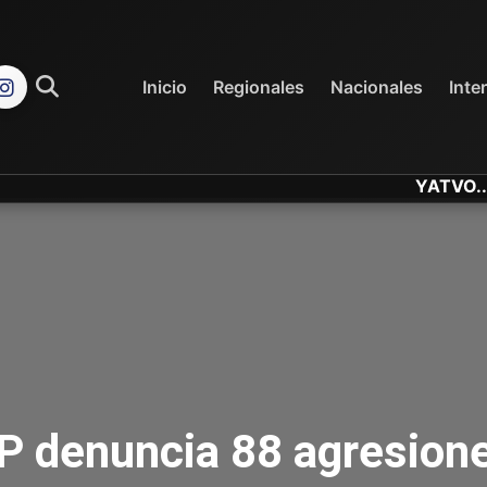
REGIONALES
NACIONALES
Inicio
Regionales
Nacionales
Inte
YATVO... Tu Can
P denuncia 88 agresione