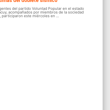
timas del doblete sísmico
gentes del partido Voluntad Popular en el estado
acuy, acompañados por miembros de la sociedad
l, participaron este miércoles en ...