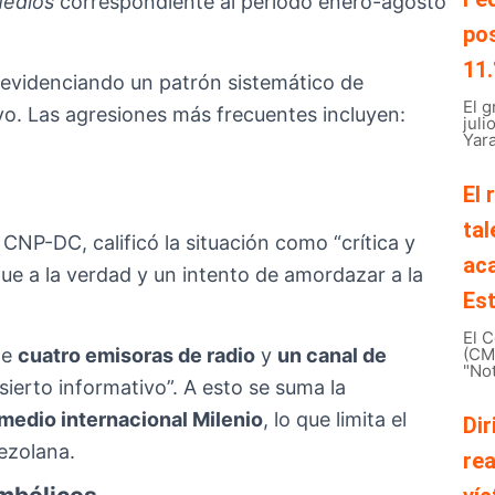
Medios
correspondiente al período enero-agosto
pos
11.
 evidenciando un patrón sistemático de
El 
ivo. Las agresiones más frecuentes incluyen:
juli
Yara
El 
tal
 CNP-DC, calificó la situación como “crítica y
ac
ue a la verdad y un intento de amordazar a la
Est
El C
de
cuatro emisoras de radio
y
un canal de
(CMB
"Not
sierto informativo”. A esto se suma la
medio internacional Milenio
, lo que limita el
Dir
nezolana.
rea