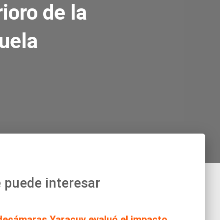
ioro de la
uela
 puede interesar
decámaras Yaracuy evaluó el impacto