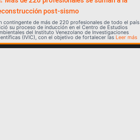
️ Más de 220 profesionales se suman a la
econstrucción post-sismo
n contingente de más de 220 profesionales de todo el país
nició su proceso de inducción en el Centro de Estudios
mbientales del Instituto Venezolano de Investigaciones
entíficas (IVIC), con el objetivo de fortalecer las
Leer más
Somos YATVO
Somos YATVO ¡Tu canal online! Con entretenimiento,
información, opinión, cultura, deportes y más.
En este portal podrás ver nuestra señal y enterarte de
las noticias más destacadas de Yaracuy, Venezuela y el
mundo, actualizándote constantemente para que estés
siempre al día de las noticias.
YATVO Tu canal online
Categorías
REGIONALES
NACIONALES
INTERNACIONALES