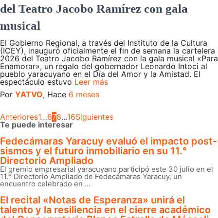
del Teatro Jacobo Ramírez con gala
musical
El Gobierno Regional, a través del Instituto de la Cultura
(ICEY), inauguró oficialmente el fin de semana la cartelera
2026 del Teatro Jacobo Ramírez con la gala musical «Para
Enamorar», un regalo del gobernador Leonardo Intoci al
pueblo yaracuyano en el Día del Amor y la Amistad. El
espectáculo estuvo
Leer más
Por
YATVO
, Hace
6 meses
Anteriores
1
…
6
7
8
…
16
Siguientes
Posts
Te puede interesar
Fedecámaras Yaracuy evaluó el impacto post-
pagination
sismos y el futuro inmobiliario en su 11.°
Directorio Ampliado
El gremio empresarial yaracuyano participó este 30 julio en el
11.° Directorio Ampliado de Fedecámaras Yaracuy, un
encuentro celebrado en ...
El recital «Notas de Esperanza» unirá el
talento y la resiliencia en el cierre académico