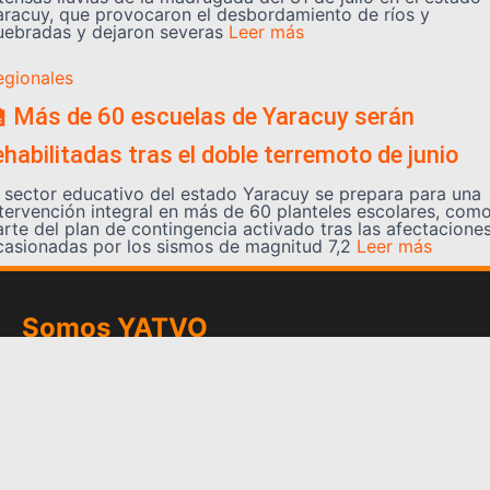
aracuy, que provocaron el desbordamiento de ríos y
uebradas y dejaron severas
Leer más
egionales
 Más de 60 escuelas de Yaracuy serán
ehabilitadas tras el doble terremoto de junio
l sector educativo del estado Yaracuy se prepara para una
ntervención integral en más de 60 planteles escolares, com
arte del plan de contingencia activado tras las afectacione
casionadas por los sismos de magnitud 7,2
Leer más
Somos YATVO
Somos YATVO ¡Tu canal online! Con entretenimiento,
información, opinión, cultura, deportes y más.
En este portal podrás ver nuestra señal y enterarte de
las noticias más destacadas de Yaracuy, Venezuela y el
mundo, actualizándote constantemente para que estés
siempre al día de las noticias.
YATVO Tu canal online