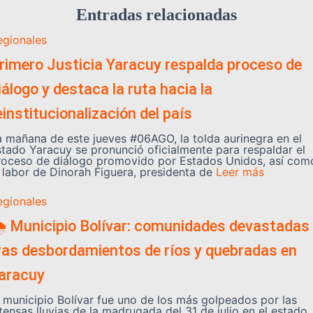
Entradas relacionadas
egionales
rimero Justicia Yaracuy respalda proceso de
iálogo y destaca la ruta hacia la
einstitucionalización del país
a mañana de este jueves #06AGO, la tolda aurinegra en el
stado Yaracuy se pronunció oficialmente para respaldar el
roceso de diálogo promovido por Estados Unidos, así com
a labor de Dinorah Figuera, presidenta de
Leer más
egionales
️ Municipio Bolívar: comunidades devastadas
ras desbordamientos de ríos y quebradas en
aracuy
l municipio Bolívar fue uno de los más golpeados por las
tensas lluvias de la madrugada del 31 de julio en el estado