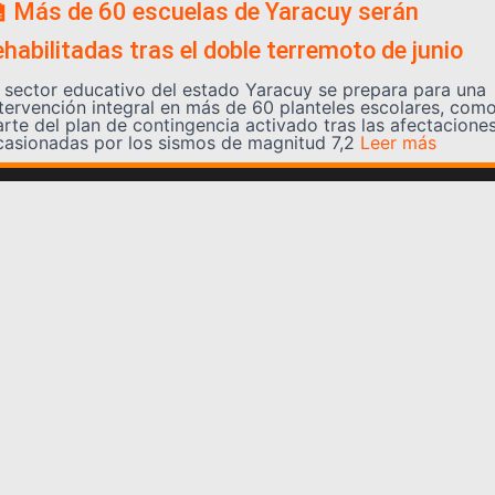
 Más de 60 escuelas de Yaracuy serán
ehabilitadas tras el doble terremoto de junio
l sector educativo del estado Yaracuy se prepara para una
ntervención integral en más de 60 planteles escolares, com
arte del plan de contingencia activado tras las afectacione
casionadas por los sismos de magnitud 7,2
Leer más
Somos YATVO
Somos YATVO ¡Tu canal online! Con entretenimiento,
información, opinión, cultura, deportes y más.
En este portal podrás ver nuestra señal y enterarte de
las noticias más destacadas de Yaracuy, Venezuela y el
mundo, actualizándote constantemente para que estés
siempre al día de las noticias.
YATVO Tu canal online
Categorías
REGIONALES
NACIONALES
INTERNACIONALES