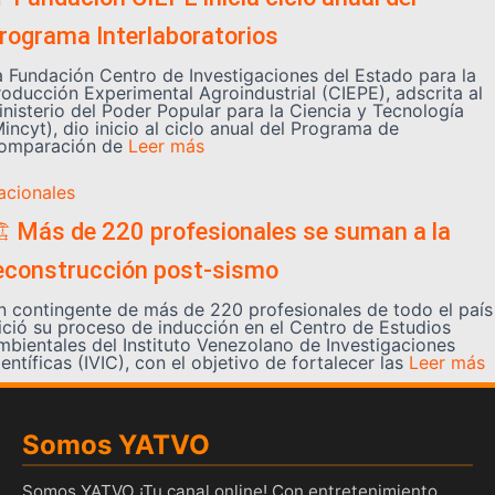
rograma Interlaboratorios
a Fundación Centro de Investigaciones del Estado para la
roducción Experimental Agroindustrial (CIEPE), adscrita al
inisterio del Poder Popular para la Ciencia y Tecnología
incyt), dio inicio al ciclo anual del Programa de
omparación de
Leer más
acionales
️ Más de 220 profesionales se suman a la
econstrucción post-sismo
n contingente de más de 220 profesionales de todo el país
nició su proceso de inducción en el Centro de Estudios
mbientales del Instituto Venezolano de Investigaciones
entíficas (IVIC), con el objetivo de fortalecer las
Leer más
Somos YATVO
Somos YATVO ¡Tu canal online! Con entretenimiento,