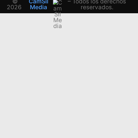
©
CamSil
– Todos los derechos
2026
Media
reservados.