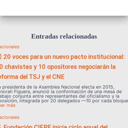
Entradas relacionadas
acionales
 20 voces para un nuevo pacto institucional:
0 chavistas y 10 opositores negociarán la
eforma del TSJ y el CNE
a presidenta de la Asamblea Nacional electa en 2015,
inorah Figuera, anunció la conformación de una mesa de
abajo conjunta entre representantes del oficialismo y la
posición, integrada por 20 delegados —10 por cada bloque
eer más
acionales
 Fundación CIEPE inicia ciclo anual del