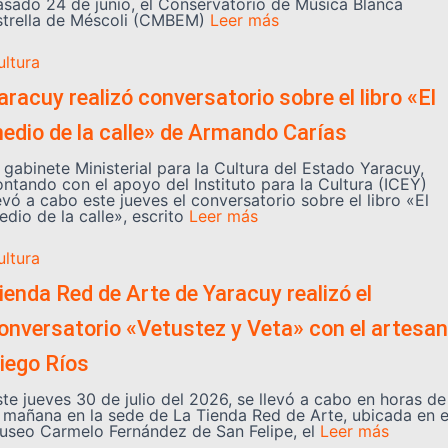
asado 24 de junio, el Conservatorio de Música Blanca
strella de Méscoli (CMBEM)
Leer más
ultura
aracuy realizó conversatorio sobre el libro «El
edio de la calle» de Armando Carías
 gabinete Ministerial para la Cultura del Estado Yaracuy,
ontando con el apoyo del Instituto para la Cultura (ICEY)
evó a cabo este jueves el conversatorio sobre el libro «El
dio de la calle», escrito
Leer más
ultura
ienda Red de Arte de Yaracuy realizó el
onversatorio «Vetustez y Veta» con el artesa
iego Ríos
ste jueves 30 de julio del 2026, se llevó a cabo en horas de
a mañana en la sede de La Tienda Red de Arte, ubicada en e
useo Carmelo Fernández de San Felipe, el
Leer más