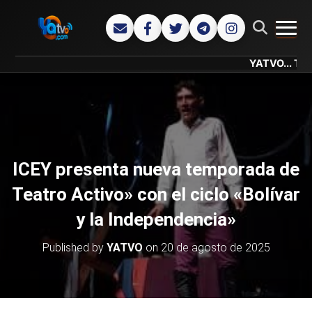
CAMB
YATVO... Tu Canal O
ICEY presenta nueva temporada de
Teatro Activo» con el ciclo «Bolívar
y la Independencia»
Published by
YATVO
on
20 de agosto de 2025