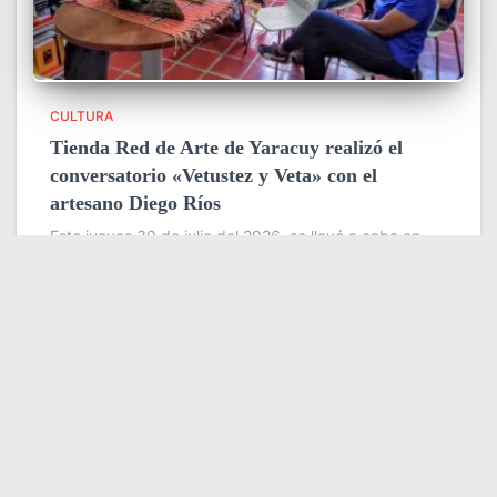
CULTURA
Tienda Red de Arte de Yaracuy realizó el
conversatorio «Vetustez y Veta» con el
artesano Diego Ríos
Este jueves 30 de julio del 2026, se llevó a cabo en
horas de la mañana en la sede de La Tienda Red de
Arte, ubicada en el museo Carmelo Fernández de San
Felipe, el
Leer más
Somos YATVO