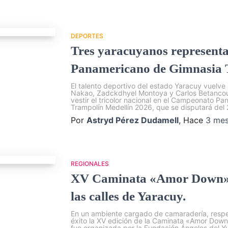
DEPORTES
Tres yaracuyanos representa
Panamericano de Gimnasia T
El talento deportivo del estado Yaracuy vuelve 
Nakao, Zadckdhyel Montoya y Carlos Betancourt
vestir el tricolor nacional en el Campeonato 
Trampolín Medellín 2026, que se disputará del 
Por
Astryd Pérez Dudamell
, Hace
3 me
REGIONALES
XV Caminata «Amor Down» d
las calles de Yaracuy.
En un ambiente cargado de camaradería, respeto
éxito la XV edición de la Caminata «Amor Down».
fue organizada por la Fundación Ángeles del Y