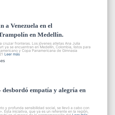
n a Venezuela en el
rampolín en Medellín.
a cruzar fronteras. Los jóvenes atletas Ana Julia
 ya se encuentran en Medellín, Colombia, listos para
Panamericano y Copa Panamericana de Gimnasia
21
Leer más
ses
esbordó empatía y alegría en
 y profunda sensibilidad social, se llevó a cabo con
 Esta iniciativa, que ya es un referente en la región,
urubí en el marco de la conmemoración del
Leer más