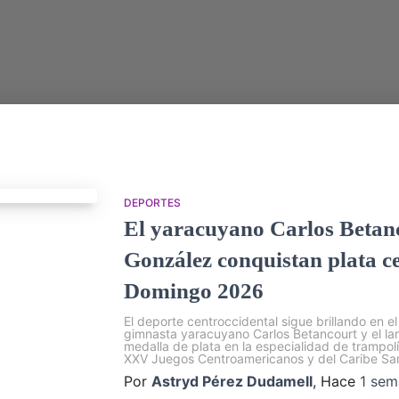
DEPORTES
El yaracuyano Carlos Betanco
González conquistan plata c
Domingo 2026
El deporte centroccidental sigue brillando en e
gimnasta yaracuyano Carlos Betancourt y el la
medalla de plata en la especialidad de trampolí
XXV Juegos Centroamericanos y del Caribe S
Por
Astryd Pérez Dudamell
, Hace
1 sem