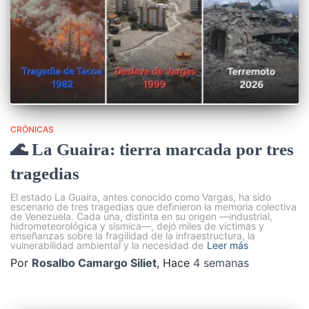
CRÓNICAS
🌊 La Guaira: tierra marcada por tres
tragedias
El estado La Guaira, antes conocido como Vargas, ha sido
escenario de tres tragedias que definieron la memoria colectiva
de Venezuela. Cada una, distinta en su origen —industrial,
hidrometeorológica y sísmica—, dejó miles de víctimas y
enseñanzas sobre la fragilidad de la infraestructura, la
vulnerabilidad ambiental y la necesidad de
Leer más
Por
Rosalbo Camargo Siliet
, Hace
4 semanas