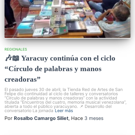
REGIONALES
🎶📖 Yaracuy continúa con el ciclo
“Círculo de palabras y manos
creadoras”
El pasado jueves 30 de abril, la Tienda Red de Artes de San
Felipe dio continuidad al ciclo de talleres y conversatorios
“Círculo de palabras y manos creadoras” con la actividad
titulada “Encuentros del cuatro, memoria musical venezolana”,
abierta a todo el público yaracuyano. 📌 Desarrollo del
conversatorio La jornada
Leer más
Por
Rosalbo Camargo Siliet
, Hace
3 meses