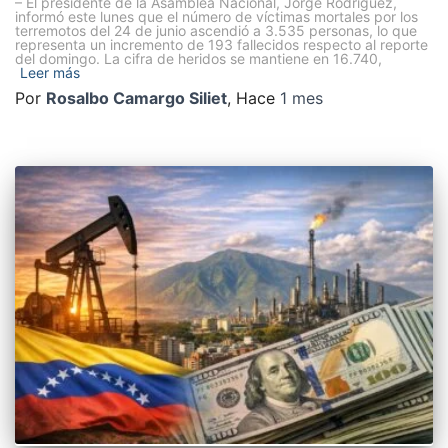
– El presidente de la Asamblea Nacional, Jorge Rodríguez,
informó este lunes que el número de víctimas mortales por los
terremotos del 24 de junio ascendió a 3.535 personas, lo que
representa un incremento de 193 fallecidos respecto al reporte
del domingo. La cifra de heridos se mantiene en 16.740,
Leer más
Por
Rosalbo Camargo Siliet
, Hace
1 mes