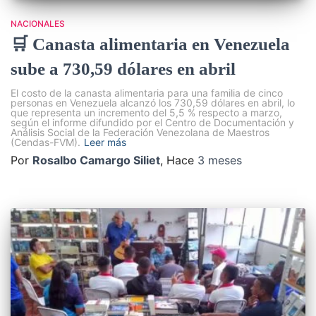
NACIONALES
🛒 Canasta alimentaria en Venezuela
sube a 730,59 dólares en abril
El costo de la canasta alimentaria para una familia de cinco
personas en Venezuela alcanzó los 730,59 dólares en abril, lo
que representa un incremento del 5,5 % respecto a marzo,
según el informe difundido por el Centro de Documentación y
Análisis Social de la Federación Venezolana de Maestros
(Cendas-FVM).
Leer más
Por
Rosalbo Camargo Siliet
, Hace
3 meses