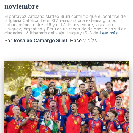
noviembre
El portavoz vaticano Matteo Bruni confirmó que el pontífice de
la Iglesia Católica, León XIV, realizará una extensa gira por
Latinoamérica entre el 6 y el 17 de noviembre, visitando
Uruguay, Argentina y Perú en un recorrido de doce días y diez
ciudades. 📍 Itinerario del viaje Uruguay (6–8 de
Leer más
Por
Rosalbo Camargo Siliet
, Hace
2 días