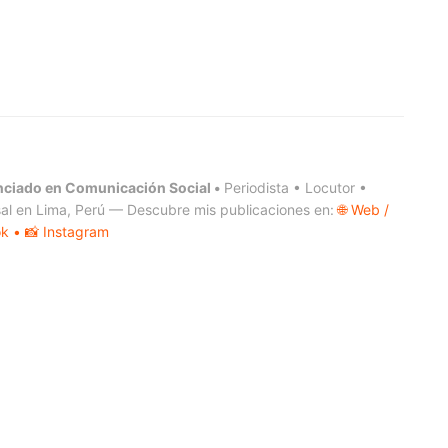
nciado en Comunicación Social •
Periodista • Locutor •
al en Lima, Perú — Descubre mis publicaciones en:
🌐 Web /
ok
• 📸 Instagram