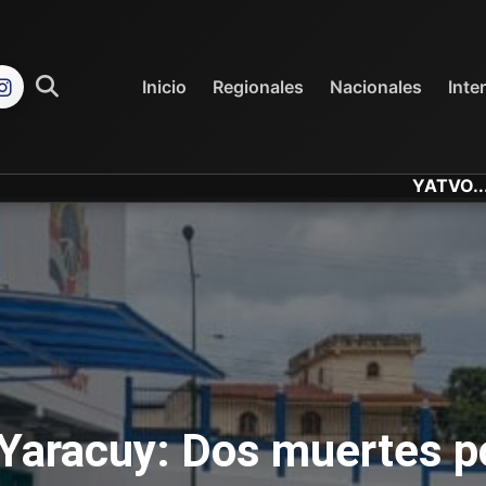
REGIONALES
NACIONALES
Inicio
Regionales
Nacionales
Inte
YATVO... Tu Canal Onlin
 Yaracuy: Dos muertes p