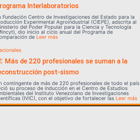
rograma Interlaboratorios
a Fundación Centro de Investigaciones del Estado para la
roducción Experimental Agroindustrial (CIEPE), adscrita al
inisterio del Poder Popular para la Ciencia y Tecnología
incyt), dio inicio al ciclo anual del Programa de
omparación de
Leer más
acionales
️ Más de 220 profesionales se suman a la
econstrucción post-sismo
n contingente de más de 220 profesionales de todo el país
nició su proceso de inducción en el Centro de Estudios
mbientales del Instituto Venezolano de Investigaciones
entíficas (IVIC), con el objetivo de fortalecer las
Leer más
Somos YATVO
Somos YATVO ¡Tu canal online! Con entretenimiento,
información, opinión, cultura, deportes y más.