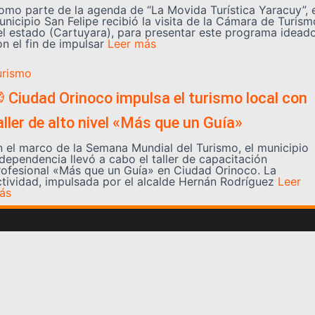
omo parte de la agenda de “La Movida Turística Yaracuy”, 
unicipio San Felipe recibió la visita de la Cámara de Turism
el estado (Cartuyara), para presentar este programa idead
n el fin de impulsar
Leer más
urismo
 Ciudad Orinoco impulsa el turismo local con
aller de alto nivel «Más que un Guía»
n el marco de la Semana Mundial del Turismo, el municipio
ndependencia llevó a cabo el taller de capacitación
rofesional «Más que un Guía» en Ciudad Orinoco. La
ctividad, impulsada por el alcalde Hernán Rodríguez
Leer
ás
Somos YATVO
Somos YATVO ¡Tu canal online! Con entretenimiento,
información, opinión, cultura, deportes y más.
En este portal podrás ver nuestra señal y enterarte de
las noticias más destacadas de Yaracuy, Venezuela y el