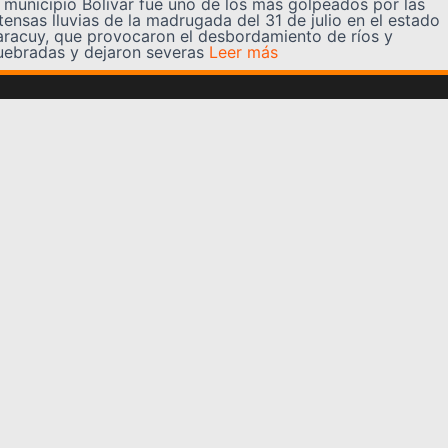
l municipio Bolívar fue uno de los más golpeados por las
tensas lluvias de la madrugada del 31 de julio en el estado
aracuy, que provocaron el desbordamiento de ríos y
uebradas y dejaron severas
Leer más
Somos YATVO
Somos YATVO ¡Tu canal online! Con entretenimiento,
información, opinión, cultura, deportes y más.
En este portal podrás ver nuestra señal y enterarte de
las noticias más destacadas de Yaracuy, Venezuela y el
mundo, actualizándote constantemente para que estés
siempre al día de las noticias.
YATVO Tu canal online
Categorías
REGIONALES
NACIONALES
INTERNACIONALES
DEPORTES
CULTURA
CIENCIA Y TECNOLOGIA
VARIEDADES