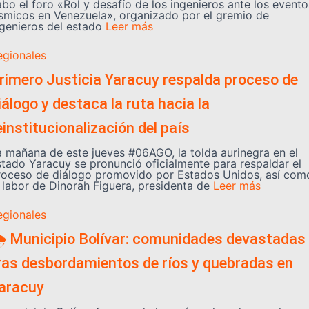
abo el foro «Rol y desafío de los ingenieros ante los evento
ísmicos en Venezuela», organizado por el gremio de
ngenieros del estado
Leer más
egionales
rimero Justicia Yaracuy respalda proceso de
iálogo y destaca la ruta hacia la
einstitucionalización del país
a mañana de este jueves #06AGO, la tolda aurinegra en el
stado Yaracuy se pronunció oficialmente para respaldar el
roceso de diálogo promovido por Estados Unidos, así com
a labor de Dinorah Figuera, presidenta de
Leer más
egionales
️ Municipio Bolívar: comunidades devastadas
ras desbordamientos de ríos y quebradas en
aracuy