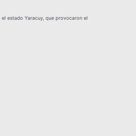
n el estado Yaracuy, que provocaron el
 terremoto de junio
colares, como parte del plan de contingencia
INTERNACIONALES
DEPORTES
NOLOGIA
VARIEDADES