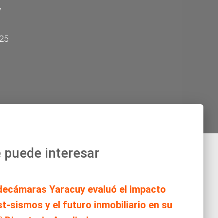
y
025
 puede interesar
decámaras Yaracuy evaluó el impacto
t-sismos y el futuro inmobiliario en su