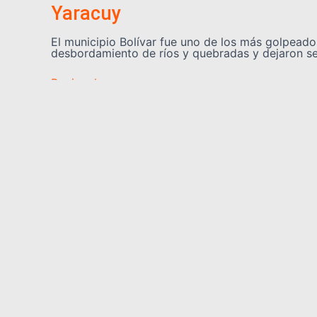
Yaracuy
El municipio Bolívar fue uno de los más golpeados
desbordamiento de ríos y quebradas y dejaron s
Regionales
🏫 Más de 60 escuelas de Yarac
El sector educativo del estado Yaracuy se prepar
activado tras las afectaciones ocasionadas por l
Somos YATVO
Somos YATVO ¡Tu canal online! Con entretenimiento, 
deportes y más.
En este portal podrás ver nuestra señal y enterarte
destacadas de Yaracuy, Venezuela y el mundo, act