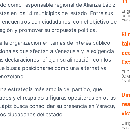
11.
o como responsable regional de Alianza Lápiz
El 
stas en los 14 municipios del estado. Entre sus
juli
Yara
 y encuentros con ciudadanos, con el objetivo de
 región y promover su propuesta política.
El 
 la organización en temas de interés público,
tal
ionales que afectan a Venezuela y la exigencia
ac
as declaraciones reflejan su alineación con los
Est
 que busca posicionarse como una alternativa
El C
enezolano.
(CMB
"Not
na estrategia más amplia del partido, que
Dir
ados y el respaldo a figuras opositoras en otras
rea
 Lápiz busca consolidar su presencia en Yaracuy
víc
 los ciudadanos del estado.
Diri
Yar