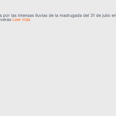
 por las intensas lluvias de la madrugada del 31 de julio e
everas
Leer más
uy serán rehabilitadas tras el doble
a para una intervención integral en más de 60 planteles es
os sismos de magnitud 7,2
Leer más
Categorías
información, opinión, cultura,
REGIONALES
NACIONALES
 de las noticias más
CULTURA
CIENCIA Y TEC
ualizándote constantemente