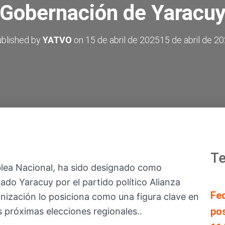
Gobernación de Yaracu
blished by
YATVO
on
15 de abril de 2025
15 de abril de 2
Te
blea Nacional, ha sido designado como
tado Yaracuy por el partido político Alianza
Fe
anización lo posiciona como una figura clave en
pos
as próximas elecciones regionales..