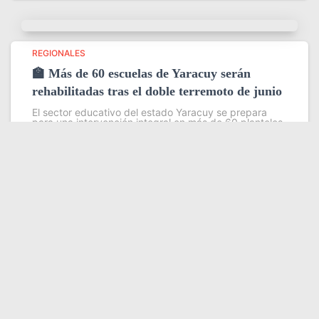
REGIONALES
🏫 Más de 60 escuelas de Yaracuy serán
rehabilitadas tras el doble terremoto de junio
El sector educativo del estado Yaracuy se prepara
para una intervención integral en más de 60 planteles
escolares, como parte del plan de contingencia
activado tras las afectaciones ocasionadas por los
sismos de magnitud 7,2
Leer más
Somos YATVO
Somos YATVO ¡Tu canal online! Con entretenimiento,
información, opinión, cultura, deportes y más.
En este portal podrás ver nuestra señal y enterarte de