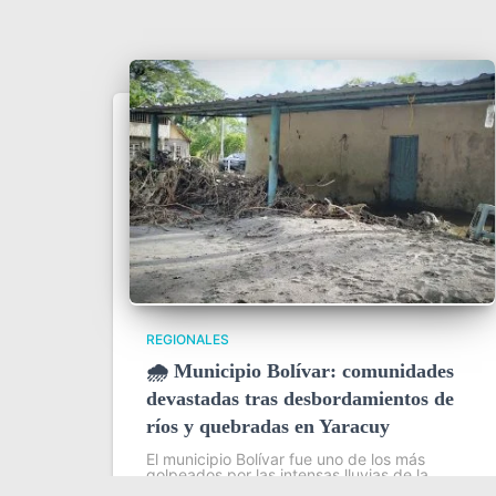
REGIONALES
🌧️ Municipio Bolívar: comunidades
devastadas tras desbordamientos de
ríos y quebradas en Yaracuy
El municipio Bolívar fue uno de los más
golpeados por las intensas lluvias de la
madrugada del 31 de julio en el estado