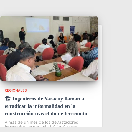
REGIONALES
🏗️ Ingenieros de Yaracuy llaman a
erradicar la informalidad en la
construcción tras el doble terremoto
A más de un mes de los devastadores
terremotos de magnitud 7,2 y 7,5 que
sacudieron Yaracuy y Catia La Mar,