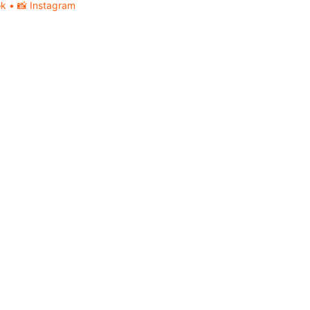
ok
• 📸 Instagram