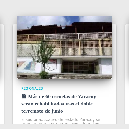
REGIONALES
🏫 Más de 60 escuelas de Yaracuy
serán rehabilitadas tras el doble
terremoto de junio
El sector educativo del estado Yaracuy se
prepara para una intervención integral en
más de 60 planteles escolares, como parte