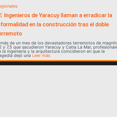
egionales
️ Ingenieros de Yaracuy llaman a erradicar la
nformalidad en la construcción tras el doble
erremoto
 más de un mes de los devastadores terremotos de magnit
,2 y 7,5 que sacudieron Yaracuy y Catia La Mar, profesional
 la ingeniería y la arquitectura coincidieron en que la
ragedia dejó una
Leer más
Somos YATVO
Somos YATVO ¡Tu canal online! Con entretenimiento,
información, opinión, cultura, deportes y más.
En este portal podrás ver nuestra señal y enterarte de
las noticias más destacadas de Yaracuy, Venezuela y el
mundo, actualizándote constantemente para que estés
siempre al día de las noticias.
YATVO Tu canal online