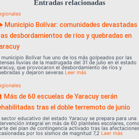
Entradas relacionadas
egionales
️ Municipio Bolívar: comunidades devastadas
ras desbordamientos de ríos y quebradas en
aracuy
l municipio Bolívar fue uno de los más golpeados por las
tensas lluvias de la madrugada del 31 de julio en el estado
aracuy, que provocaron el desbordamiento de ríos y
uebradas y dejaron severas
Leer más
egionales
 Más de 60 escuelas de Yaracuy serán
ehabilitadas tras el doble terremoto de junio
l sector educativo del estado Yaracuy se prepara para una
ntervención integral en más de 60 planteles escolares, com
arte del plan de contingencia activado tras las afectacione
casionadas por los sismos de magnitud 7,2
Leer más