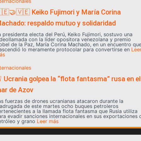
nternacionales
🇪🤝🇻🇪 Keiko Fujimori y María Corina
achado: respaldo mutuo y solidaridad
a presidenta electa del Perú, Keiko Fujimori, sostuvo una
ideollamada con la líder opositora venezolana y premio
obel de la Paz, María Corina Machado, en un encuentro qu
rascendió lo meramente protocolar para convertirse en
Lee
ás
nternacionales
 Ucrania golpea la “flota fantasma” rusa en el
ar de Azov
as fuerzas de drones ucranianas atacaron durante la
adrugada de este martes ocho buques petroleros
ertenecientes a la llamada flota fantasma que Rusia utiliza
ara evadir sanciones internacionales en sus exportaciones 
etróleo y grano
Leer más