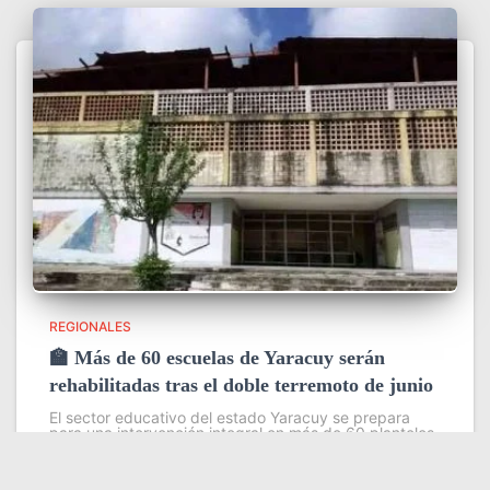
REGIONALES
🏫 Más de 60 escuelas de Yaracuy serán
rehabilitadas tras el doble terremoto de junio
El sector educativo del estado Yaracuy se prepara
para una intervención integral en más de 60 planteles
escolares, como parte del plan de contingencia
activado tras las afectaciones ocasionadas por los
sismos de magnitud 7,2
Leer más