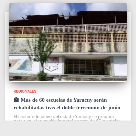
REGIONALES
🏫 Más de 60 escuelas de Yaracuy serán
rehabilitadas tras el doble terremoto de junio
El sector educativo del estado Yaracuy se prepara
para una intervención integral en más de 60 planteles
escolares, como parte del plan de contingencia
activado tras las afectaciones ocasionadas por los
sismos de magnitud 7,2
Leer más