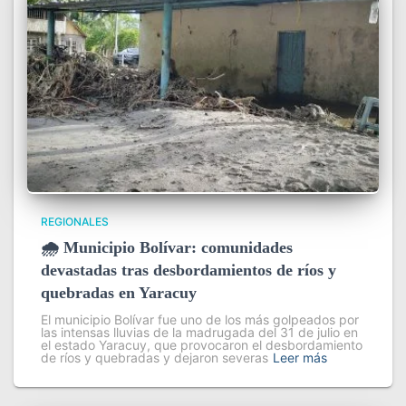
REGIONALES
🌧️ Municipio Bolívar: comunidades
devastadas tras desbordamientos de ríos y
quebradas en Yaracuy
El municipio Bolívar fue uno de los más golpeados por
las intensas lluvias de la madrugada del 31 de julio en
el estado Yaracuy, que provocaron el desbordamiento
de ríos y quebradas y dejaron severas
Leer más