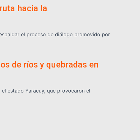
ruta hacia la
respaldar el proceso de diálogo promovido por
os de ríos y quebradas en
n el estado Yaracuy, que provocaron el
 terremoto de junio
colares, como parte del plan de contingencia