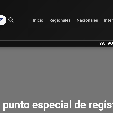
REGIONALES
NACIONALES
Inicio
Regionales
Nacionales
Inte
YATVO... Tu C
 punto especial de regis