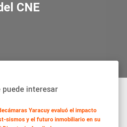
 del CNE
 puede interesar
decámaras Yaracuy evaluó el impacto
t-sismos y el futuro inmobiliario en su