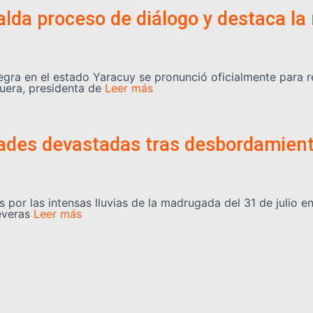
lda proceso de diálogo y destaca la 
egra en el estado Yaracuy se pronunció oficialmente para 
uera, presidenta de
Leer más
dades devastadas tras desbordamient
 por las intensas lluvias de la madrugada del 31 de julio e
everas
Leer más
uy serán rehabilitadas tras el doble
a para una intervención integral en más de 60 planteles es
os sismos de magnitud 7,2
Leer más