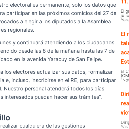
11.
istro electoral es permanente, solo los datos que
El 
ara participar en las próximos comicios del 27 de
juli
Yara
ocados a elegir a los diputados a la Asamblea
es regionales.
El 
o lunes y continuará atendiendo a los ciudadanos
tal
rendido desde las 8 de la mañana hasta las 7 de
ac
bicado en la avenida Yaracuy de San Felipe.
Est
El C
 a los electores actualizar sus datos, formalizar
(CMB
e, incluso, inscribirse en el RE, para participar
"Not
l. Nuestro personal atenderá todos los días
Dir
os interesados puedan hacer sus trámites”,
rea
víc
llo
Diri
ealizar cualquiera de las gestiones
Yar