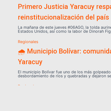
Primero Justicia Yaracuy respa
reinstitucionalización del país
La mañana de este jueves #06AGO, la tolda aurin
Estados Unidos, así como la labor de Dinorah Fig
Regionales
🌧️ Municipio Bolívar: comuni
Yaracuy
El municipio Bolívar fue uno de los más golpeados
desbordamiento de ríos y quebradas y dejaron s
Regionales
🏫 Más de 60 escuelas de Yarac
El sector educativo del estado Yaracuy se prepar
activado tras las afectaciones ocasionadas por l