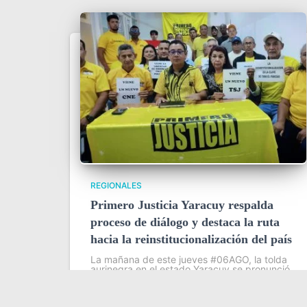
REGIONALES
Primero Justicia Yaracuy respalda
proceso de diálogo y destaca la ruta
hacia la reinstitucionalización del país
La mañana de este jueves #06AGO, la tolda
aurinegra en el estado Yaracuy se pronunció
oficialmente para respaldar el proceso de
diálogo promovido por Estados Unidos, así
como la labor de Dinorah Figuera, presidenta