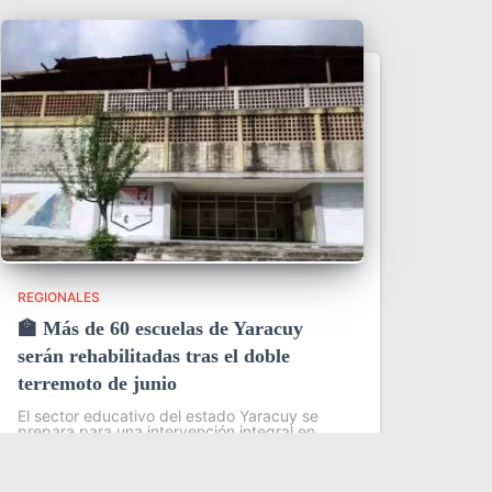
REGIONALES
🏫 Más de 60 escuelas de Yaracuy
serán rehabilitadas tras el doble
terremoto de junio
El sector educativo del estado Yaracuy se
prepara para una intervención integral en
más de 60 planteles escolares, como parte
del plan de contingencia activado tras las
afectaciones ocasionadas por los sismos de