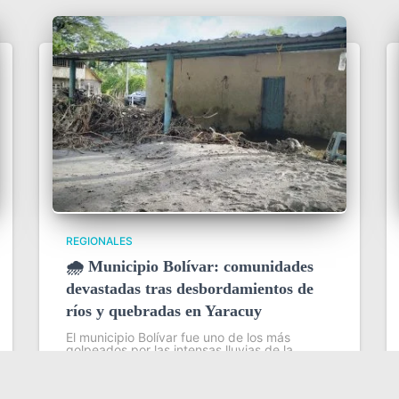
REGIONALES
🌧️ Municipio Bolívar: comunidades
devastadas tras desbordamientos de
ríos y quebradas en Yaracuy
El municipio Bolívar fue uno de los más
golpeados por las intensas lluvias de la
madrugada del 31 de julio en el estado
Yaracuy, que provocaron el desbordamiento
de ríos y quebradas y dejaron severas