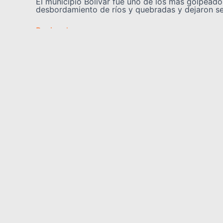
El municipio Bolívar fue uno de los más golpeados
desbordamiento de ríos y quebradas y dejaron s
Regionales
🏫 Más de 60 escuelas de Yarac
El sector educativo del estado Yaracuy se prepar
activado tras las afectaciones ocasionadas por l
Somos YATVO
Somos YATVO ¡Tu canal online! Con entretenimiento, 
deportes y más.
En este portal podrás ver nuestra señal y enterarte
destacadas de Yaracuy, Venezuela y el mundo, act
para que estés siempre al día de las noticias.
YATVO Tu canal online