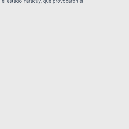
n el estado Yaracuy, que provocaron el
 terremoto de junio
colares, como parte del plan de contingencia
INTERNACIONALES
DEPORTES
NOLOGIA
VARIEDADES