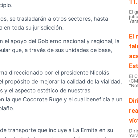
11.
ipio.
El 
juli
os, se trasladarán a otros sectores, hasta
Yara
 en toda su jurisdicción.
El 
 el apoyo del Gobierno nacional y regional, la
tal
ular que, a través de sus unidades de base,
ac
Est
ma direccionado por el presidente Nicolás
El C
(CMB
 propósito de mejorar la calidad de la vialidad,
"Not
as y el aspecto estético de nuestras
 la que Cocorote Ruge y el cual beneficia a un
Dir
olaño.
rea
víc
de transporte que incluye a La Ermita en su
Diri
Yar