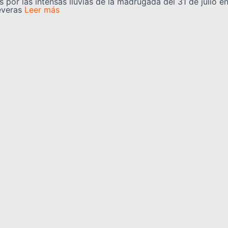
 por las intensas lluvias de la madrugada del 31 de julio e
everas
Leer más
uy serán rehabilitadas tras el doble
a para una intervención integral en más de 60 planteles es
os sismos de magnitud 7,2
Leer más
Categorías
información, opinión, cultura,
REGIONALES
NACIONALES
 de las noticias más
CULTURA
CIENCIA Y TEC
ualizándote constantemente