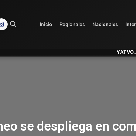
REGIONALES
NACIONALES
Inicio
Regionales
Nacionales
Inte
YATVO... Tu Can
heo se despliega en co