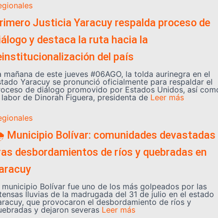
egionales
rimero Justicia Yaracuy respalda proceso de
iálogo y destaca la ruta hacia la
einstitucionalización del país
a mañana de este jueves #06AGO, la tolda aurinegra en el
stado Yaracuy se pronunció oficialmente para respaldar el
roceso de diálogo promovido por Estados Unidos, así com
a labor de Dinorah Figuera, presidenta de
Leer más
egionales
️ Municipio Bolívar: comunidades devastadas
ras desbordamientos de ríos y quebradas en
aracuy
l municipio Bolívar fue uno de los más golpeados por las
tensas lluvias de la madrugada del 31 de julio en el estado
aracuy, que provocaron el desbordamiento de ríos y
uebradas y dejaron severas
Leer más