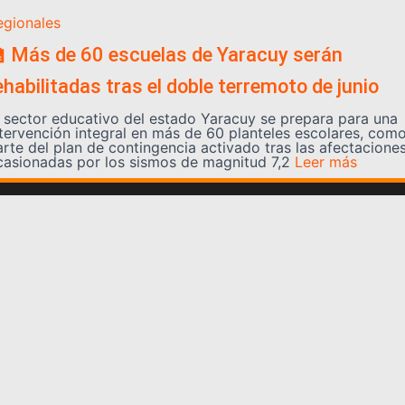
egionales
 Más de 60 escuelas de Yaracuy serán
ehabilitadas tras el doble terremoto de junio
l sector educativo del estado Yaracuy se prepara para una
ntervención integral en más de 60 planteles escolares, com
arte del plan de contingencia activado tras las afectacione
casionadas por los sismos de magnitud 7,2
Leer más
Somos YATVO
Somos YATVO ¡Tu canal online! Con entretenimiento,
información, opinión, cultura, deportes y más.
En este portal podrás ver nuestra señal y enterarte de
las noticias más destacadas de Yaracuy, Venezuela y el
mundo, actualizándote constantemente para que estés
siempre al día de las noticias.
YATVO Tu canal online
Categorías