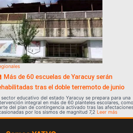
egionales
 Más de 60 escuelas de Yaracuy serán
ehabilitadas tras el doble terremoto de junio
l sector educativo del estado Yaracuy se prepara para una
ntervención integral en más de 60 planteles escolares, com
arte del plan de contingencia activado tras las afectacione
casionadas por los sismos de magnitud 7,2
Leer más