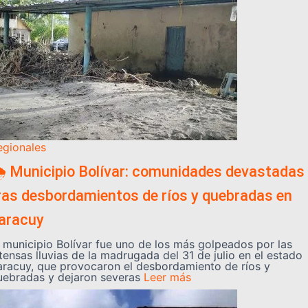
egionales
️ Municipio Bolívar: comunidades devastadas
ras desbordamientos de ríos y quebradas en
aracuy
l municipio Bolívar fue uno de los más golpeados por las
tensas lluvias de la madrugada del 31 de julio en el estado
aracuy, que provocaron el desbordamiento de ríos y
uebradas y dejaron severas
Leer más