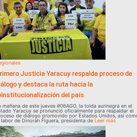
egionales
rimero Justicia Yaracuy respalda proceso de
iálogo y destaca la ruta hacia la
einstitucionalización del país
a mañana de este jueves #06AGO, la tolda aurinegra en el
stado Yaracuy se pronunció oficialmente para respaldar el
roceso de diálogo promovido por Estados Unidos, así com
a labor de Dinorah Figuera, presidenta de
Leer más