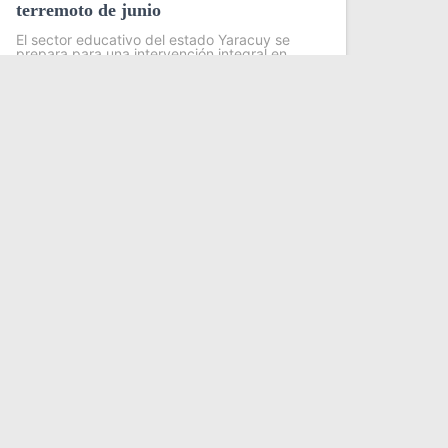
terremoto de junio
El sector educativo del estado Yaracuy se
prepara para una intervención integral en
más de 60 planteles escolares, como parte
del plan de contingencia activado tras las
afectaciones ocasionadas por los sismos de
magnitud 7,2
Leer más
INTERNACIONALES
DEPORTES
NOLOGIA
VARIEDADES