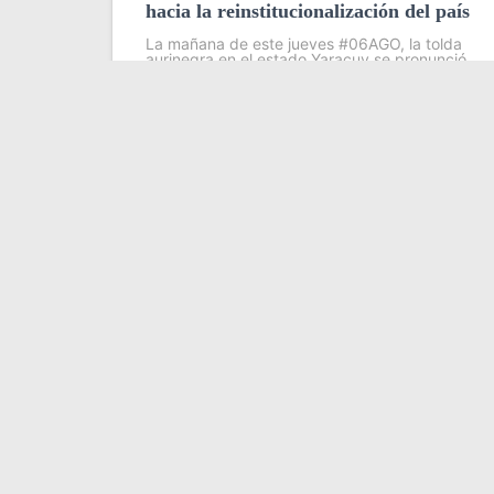
hacia la reinstitucionalización del país
La mañana de este jueves #06AGO, la tolda
aurinegra en el estado Yaracuy se pronunció
oficialmente para respaldar el proceso de
diálogo promovido por Estados Unidos, así
como la labor de Dinorah Figuera, presidenta
de
Leer más
Somos YATVO
Somos YATVO ¡Tu canal online! Con entretenimiento, 
deportes y más.
En este portal podrás ver nuestra señal y enterarte
destacadas de Yaracuy, Venezuela y el mundo, act
para que estés siempre al día de las noticias.