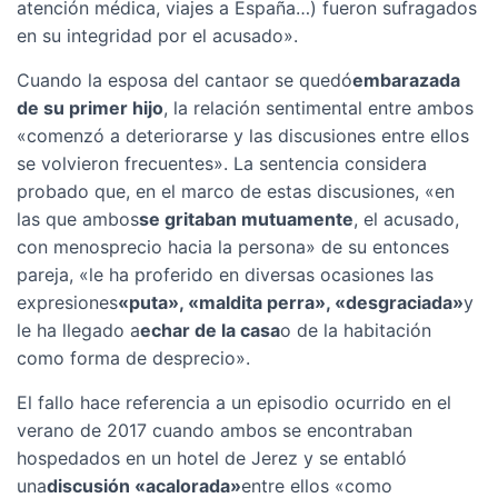
atención médica, viajes a España…) fueron sufragados
en su integridad por el acusado».
Cuando la esposa del cantaor se quedó
embarazada
de su primer hijo
, la relación sentimental entre ambos
«comenzó a deteriorarse y las discusiones entre ellos
se volvieron frecuentes». La sentencia considera
probado que, en el marco de estas discusiones, «en
las que ambos
se gritaban mutuamente
, el acusado,
con menosprecio hacia la persona» de su entonces
pareja, «le ha proferido en diversas ocasiones las
expresiones
«puta», «maldita perra», «desgraciada»
y
le ha llegado a
echar de la casa
o de la habitación
como forma de desprecio».
El fallo hace referencia a un episodio ocurrido en el
verano de 2017 cuando ambos se encontraban
hospedados en un hotel de Jerez y se entabló
una
discusión «acalorada»
entre ellos «como