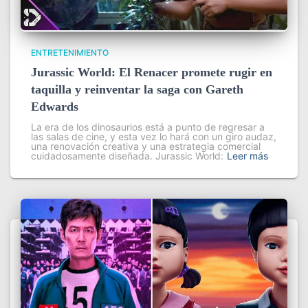
ENTRETENIMIENTO
Jurassic World: El Renacer promete rugir en
taquilla y reinventar la saga con Gareth
Edwards
La era de los dinosaurios está a punto de regresar a
las salas de cine, y esta vez lo hará con un giro audaz,
una renovación creativa y una estrategia comercial
cuidadosamente diseñada. Jurassic World:
Leer más