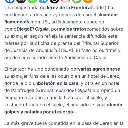
Una magistrada de
Jerez de la Frontera
(Cádiz) ha
condenado a dos años y un mes de cárcel al
cantaor
flamenco
Ramón J.S., artísticamente conocido
como
Diego
El Cigala
, por
malos tratos
cometidos sobre
su exmujer, según refleja la sentencia difundida este
martes por la oficina de prensa del Tribunal Superior
de Justicia de Andalucía (TSJA). El fallo no es firme y
puede ser recurrido ante la Audiencia de Cádiz.
El cantaor ha sido condenado por
varias agresiones
a
su exmujer. Una de ellas ocurrió en un hotel de Jerez,
donde le dio un
bofetón en la cara
, y otra en un hotel
de Palafrugell (Girona), cuando
El Gigala
le propinó un
empujón a su pareja que la hizo caer al suelo, y
«estando tirada en el suelo, el acusado le siguió
dando
golpes y patadas por el cuerpo
«.
La más grave fue la cometida en la casa de Jerez en la