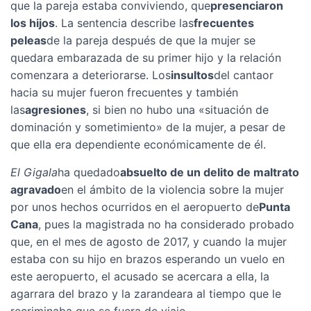
que la pareja estaba conviviendo, que
presenciaron
los hijos
. La sentencia describe las
frecuentes
peleas
de la pareja después de que la mujer se
quedara embarazada de su primer hijo y la relación
comenzara a deteriorarse. Los
insultos
del cantaor
hacia su mujer fueron frecuentes y también
las
agresiones
, si bien no hubo una «situación de
dominación y sometimiento» de la mujer, a pesar de
que ella era dependiente económicamente de él.
El Gigala
ha quedado
absuelto de un delito de maltrato
agravado
en el ámbito de la violencia sobre la mujer
por unos hechos ocurridos en el aeropuerto de
Punta
Cana
, pues la magistrada no ha considerado probado
que, en el mes de agosto de 2017, y cuando la mujer
estaba con su hijo en brazos esperando un vuelo en
este aeropuerto, el acusado se acercara a ella, la
agarrara del brazo y la zarandeara al tiempo que le