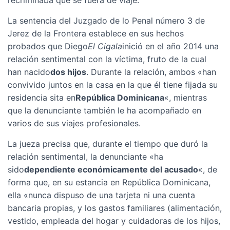
recriminaba que se fuera de viaje.
La sentencia del Juzgado de lo Penal número 3 de
Jerez de la Frontera establece en sus hechos
probados que Diego
El Cigala
inició en el año 2014 una
relación sentimental con la víctima, fruto de la cual
han nacido
dos hijos
. Durante la relación, ambos «han
convivido juntos en la casa en la que él tiene fijada su
residencia sita en
República Dominicana
«, mientras
que la denunciante también le ha acompañado en
varios de sus viajes profesionales.
La jueza precisa que, durante el tiempo que duró la
relación sentimental, la denunciante «ha
sido
dependiente económicamente del acusado
«, de
forma que, en su estancia en República Dominicana,
ella «nunca dispuso de una tarjeta ni una cuenta
bancaria propias, y los gastos familiares (alimentación,
vestido, empleada del hogar y cuidadoras de los hijos,