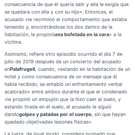
consecuencia de que él quería salir y ella le exigía que
se quedara con ella y con su hijo». Entonces, el
acusado «le recriminó el comportamiento que estaba
teniendo y, encontrándose los dos dentro de la
habitación, le propinó
una bofetada en la cara
» a la
víctima.
Asimismo, refiere otro episodio ocurrido el día 7 de
julio de 2019 después de un concierto del acusado
en
Palafrugell
, cuando, «estando en la habitación de un
hotel y como consecuencia de un mensaje que él
había recibido, se entabló un enfrentamiento verbal
acalorado» entre ambos durante el que el condenado
«le propinó un empujón que la hizo caer al suelo, y
estando tirada en el suelo, el acusado le siguió
dando
golpes y patadas por el cuerpo
, sin que hayan
quedado objetivadas lesiones físicas».
La jueza, de igual modo, considera probado que,