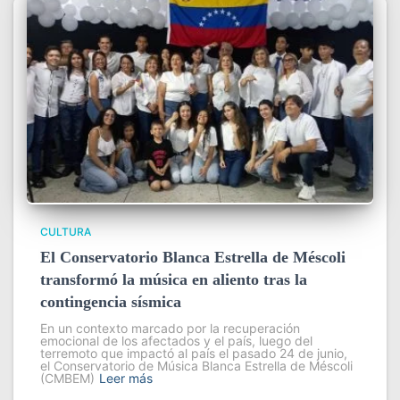
CULTURA
El Conservatorio Blanca Estrella de Méscoli
transformó la música en aliento tras la
contingencia sísmica
En un contexto marcado por la recuperación
emocional de los afectados y el país, luego del
terremoto que impactó al país el pasado 24 de junio,
el Conservatorio de Música Blanca Estrella de Méscoli
(CMBEM)
Leer más