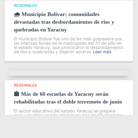
REGIONALES
🌧️ Municipio Bolívar: comunidades
devastadas tras desbordamientos de ríos y
quebradas en Yaracuy
El municipio Bolívar fue uno de los más golpeados por
las intensas lluvias de la madrugada del 31 de julio en
el estado Yaracuy, que provocaron el desbordamiento
de ríos y quebradas y dejaron severas
Leer más
REGIONALES
🏫 Más de 60 escuelas de Yaracuy serán
rehabilitadas tras el doble terremoto de junio
El sector educativo del estado Yaracuy se prepara
para una intervención integral en más de 60 planteles
escolares, como parte del plan de contingencia
activado tras las afectaciones ocasionadas por los
sismos de magnitud 7,2
Leer más