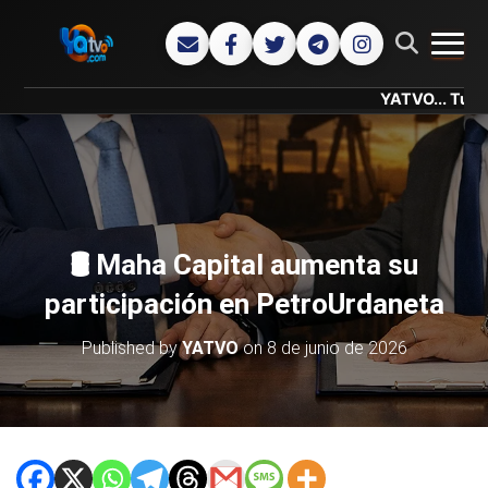
CAMB
YATVO... Tu Canal Onl
🛢️ Maha Capital aumenta su
participación en PetroUrdaneta
Published by
YATVO
on
8 de junio de 2026