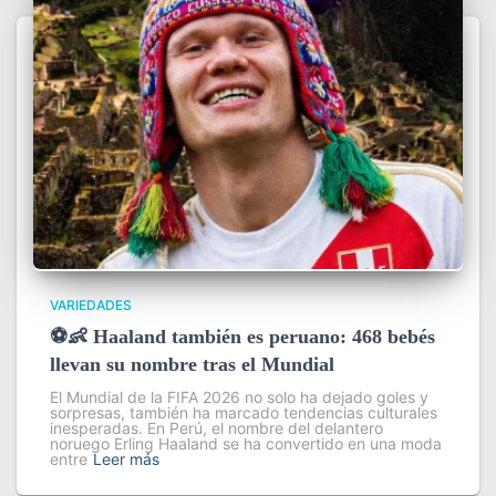
VARIEDADES
⚽👶 Haaland también es peruano: 468 bebés
llevan su nombre tras el Mundial
El Mundial de la FIFA 2026 no solo ha dejado goles y
sorpresas, también ha marcado tendencias culturales
inesperadas. En Perú, el nombre del delantero
noruego Erling Haaland se ha convertido en una moda
entre
Leer más