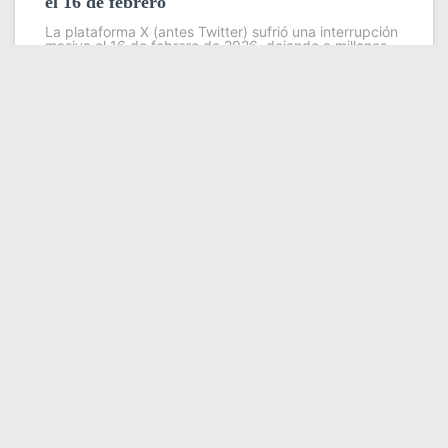
el 16 de febrero
La plataforma X (antes Twitter) sufrió una interrupción
masiva el 16 de febrero de 2026, dejando a millones
de usuarios sin acceso a sus cuentas, publicaciones o
funciones básicas durante varias horas. 📉 Magnitud
del
Leer más
Somos YATVO
Somos YATVO ¡Tu canal online! Con entretenimiento,
información, opinión, cultura, deportes y más.
En este portal podrás ver nuestra señal y enterarte de
las noticias más destacadas de Yaracuy, Venezuela y el
mundo, actualizándote constantemente para que estés
siempre al día de las noticias.
YATVO Tu canal online