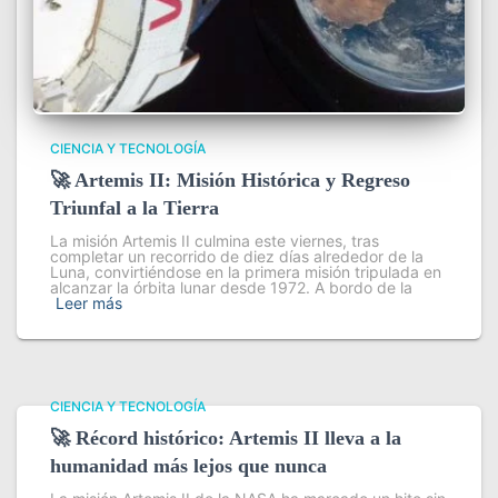
CIENCIA Y TECNOLOGÍA
🚀 Artemis II: Misión Histórica y Regreso
Triunfal a la Tierra
La misión Artemis II culmina este viernes, tras
completar un recorrido de diez días alrededor de la
Luna, convirtiéndose en la primera misión tripulada en
alcanzar la órbita lunar desde 1972. A bordo de la
Leer más
CIENCIA Y TECNOLOGÍA
🚀 Récord histórico: Artemis II lleva a la
humanidad más lejos que nunca