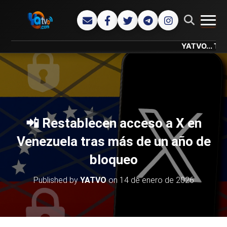
CAMB
YATVO... Tu Canal 
📲 Restablecen acceso a X en
Venezuela tras más de un año de
bloqueo
Published by
YATVO
on
14 de enero de 2026