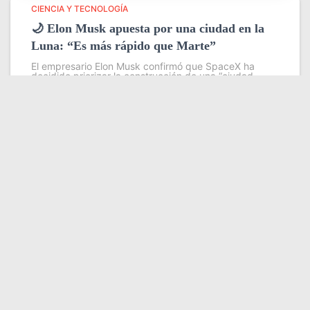
CIENCIA Y TECNOLOGÍA
🌙 Elon Musk apuesta por una ciudad en la
Luna: “Es más rápido que Marte”
El empresario Elon Musk confirmó que SpaceX ha
decidido priorizar la construcción de una “ciudad
autoexpansiva” en la Luna, al considerar que este
objetivo es más rápido y viable que levantar una
colonia en Marte.
Leer más
Somos YATVO
Somos YATVO ¡Tu canal online! Con entretenimiento,
información, opinión, cultura, deportes y más.
En este portal podrás ver nuestra señal y enterarte de
las noticias más destacadas de Yaracuy, Venezuela y el
mundo, actualizándote constantemente para que estés
siempre al día de las noticias.