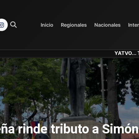
REGIONALES
NACIONALES
Inicio
Regionales
Nacionales
Inte
YATVO... Tu Canal Online..
ña rinde tributo a Simón 