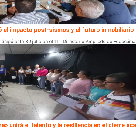
l impacto post-sismos y el futuro inmobiliario 
ticipó este 30 julio en el 11.° Directorio Ampliado de Fedecáma
a» unirá el talento y la resiliencia en el cierre 