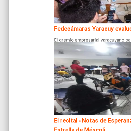
Fedecámaras Yaracuy evaluó e
El gremio empresarial yaracuyano par
El recital «Notas de Esperanz
Estrella de Méscoli