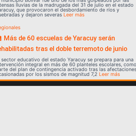
l municipio Bolívar fue uno de los más golpeados por las
tensas lluvias de la madrugada del 31 de julio en el estado
aracuy, que provocaron el desbordamiento de ríos y
uebradas y dejaron severas
Leer más
egionales
 Más de 60 escuelas de Yaracuy serán
ehabilitadas tras el doble terremoto de junio
l sector educativo del estado Yaracuy se prepara para una
ntervención integral en más de 60 planteles escolares, com
arte del plan de contingencia activado tras las afectacione
casionadas por los sismos de magnitud 7,2
Leer más
Somos YATVO
Somos YATVO ¡Tu canal online! Con entretenimiento,
información, opinión, cultura, deportes y más.
En este portal podrás ver nuestra señal y enterarte de
las noticias más destacadas de Yaracuy, Venezuela y el
mundo, actualizándote constantemente para que estés
siempre al día de las noticias.