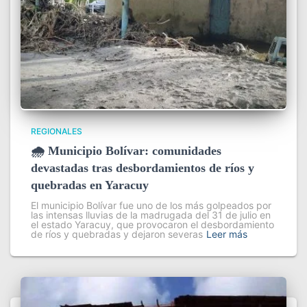
REGIONALES
🌧️ Municipio Bolívar: comunidades
devastadas tras desbordamientos de ríos y
quebradas en Yaracuy
El municipio Bolívar fue uno de los más golpeados por
las intensas lluvias de la madrugada del 31 de julio en
el estado Yaracuy, que provocaron el desbordamiento
de ríos y quebradas y dejaron severas
Leer más