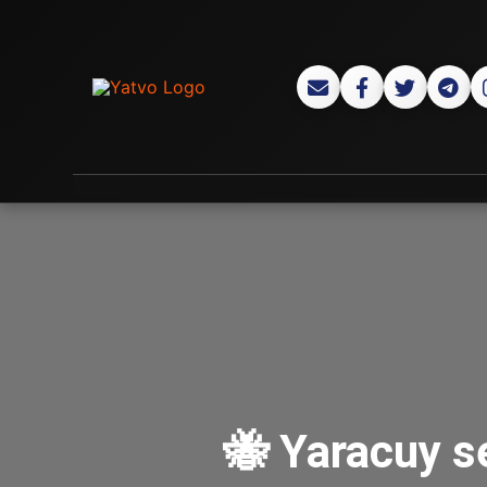
🐝 Yaracuy s