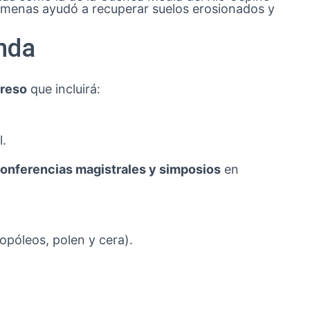
olmenas ayudó a recuperar suelos erosionados y
nda
greso
que incluirá:
l.
onferencias magistrales y simposios
en
ropóleos, polen y cera).