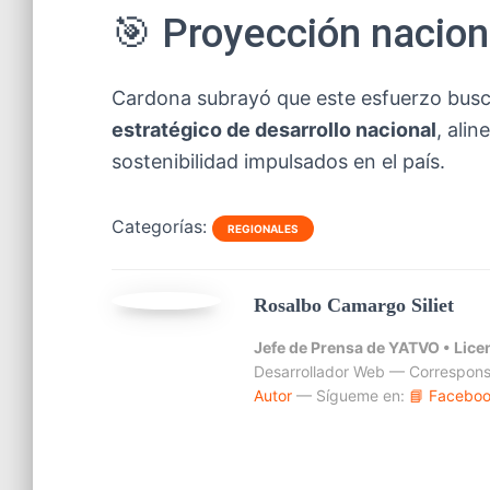
🎯 Proyección nacion
Cardona subrayó que este esfuerzo bus
estratégico de desarrollo nacional
, ali
sostenibilidad impulsados en el país.
Categorías:
REGIONALES
Rosalbo Camargo Siliet
Jefe de Prensa de YATVO •
Lice
Desarrollador Web — Correspons
Autor
— Sígueme en:
📘 Facebo