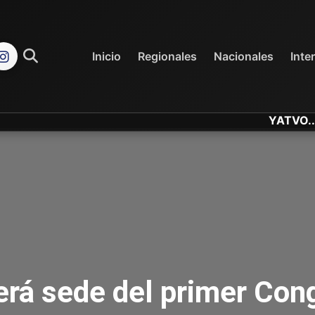
REGIONALES
NACIONALES
Inicio
Regionales
Nacionales
Inte
YATVO... Tu Cana
erá sede del primer Con