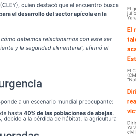
 (CLEY), quien destacó que el encuentro busca
El 
juli
ara el desarrollo del sector apícola en la
Yara
El 
e cómo debemos relacionarnos con este ser
tal
iente y la seguridad alimentaria”, afirmó el
ac
Est
El C
(CMB
"Not
 urgencia
Dir
rea
sponde a un escenario mundial preocupante:
víc
 de hasta
40% de las poblaciones de abejas
.
%
, debido a la pérdida de hábitat, la agricultura
Diri
Yar
civi
lucradas