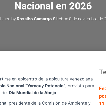
Nacional en 2026
lished by
Rosalbo Camargo Siliet
on
8 de noviembre de 
Te
tirse en epicentro de la apicultura venezolana
ola Nacional “Yaracuy Potencia”
, previsto para
Fe
o del
Día Mundial de la Abeja
.
pos
ona
, presidente de la Comisión de Ambiente y
11.