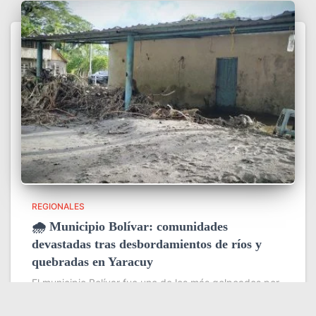
REGIONALES
🌧️ Municipio Bolívar: comunidades
devastadas tras desbordamientos de ríos y
quebradas en Yaracuy
El municipio Bolívar fue uno de los más golpeados por
las intensas lluvias de la madrugada del 31 de julio en
el estado Yaracuy, que provocaron el desbordamiento
de ríos y quebradas y dejaron severas
Leer más