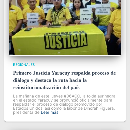
REGIONALES
Primero Justicia Yaracuy respalda proceso de
diálogo y destaca la ruta hacia la
reinstitucionalización del país
La mañana de este jueves #06AGO, la tolda aurinegra
en el estado Yaracuy se pronunció oficialmente para
respaldar el proceso de diálogo promovido por
Estados Unidos, así como la labor de Dinorah Figuera,
presidenta de
Leer más