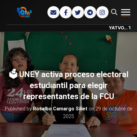
CAMB
YATVO... Tu Canal Onl
🗳️ UNEY activa proceso electoral
estudiantil para elegir
representantes de la FCU
Published by
Rosalbo Camargo Siliet
on
29 de octubre de
2025