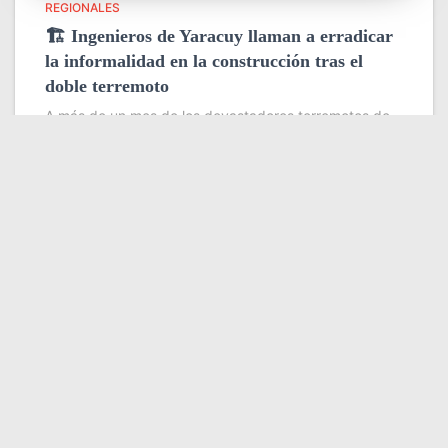
REGIONALES
🏗️ Ingenieros de Yaracuy llaman a erradicar
la informalidad en la construcción tras el
doble terremoto
A más de un mes de los devastadores terremotos de
magnitud 7,2 y 7,5 que sacudieron Yaracuy y Catia La
Mar, profesionales de la ingeniería y la arquitectura
coincidieron en que la tragedia dejó una
Leer más
Somos YATVO
Somos YATVO ¡Tu canal online! Con entretenimiento,
información, opinión, cultura, deportes y más.
En este portal podrás ver nuestra señal y enterarte de
las noticias más destacadas de Yaracuy, Venezuela y el
mundo, actualizándote constantemente para que estés
siempre al día de las noticias.