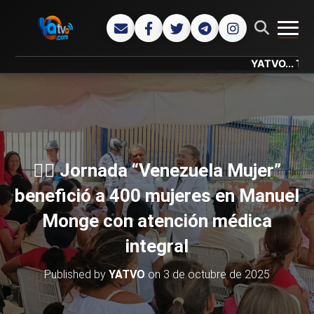
CAMB
YATVO... Tu Canal O
👩‍⚕️ Jornada “Venezuela Mujer”
benefició a 400 mujeres en Manuel
Monge con atención médica
integral
Published by
YATVO
on
3 de octubre de 2025