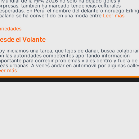
l Mundial de la FIFA 2026 no solo ha dejado goles y
orpresas, también ha marcado tendencias culturales
nesperadas. En Perú, el nombre del delantero noruego Erlin
aaland se ha convertido en una moda entre
Leer más
ariedades
esde el Volante
oy iniciamos una tarea, que lejos de dañar, busca colaborar
on las autoridades competentes aportando información
mportante para corregir problemas viales dentro y fuera de
reas urbanas. A veces andar en automóvil por algunas calle
eer más
Somos YATVO
Somos YATVO ¡Tu canal online! Con entretenimiento,
información, opinión, cultura, deportes y más.
En este portal podrás ver nuestra señal y enterarte de
las noticias más destacadas de Yaracuy, Venezuela y el
mundo, actualizándote constantemente para que estés
siempre al día de las noticias.