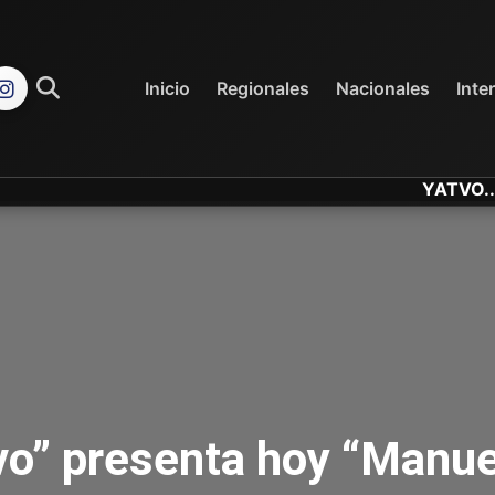
REGIONALES
NACIONALES
Inicio
Regionales
Nacionales
Inte
YATVO... Tu Ca
vo” presenta hoy “Manu