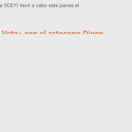
a (ICEY) llevó a cabo este jueves el
y Veta» con el artesano Diego
te, ubicada en el museo Carmelo Fernández de San
INTERNACIONALES
DEPORTES
NOLOGIA
VARIEDADES