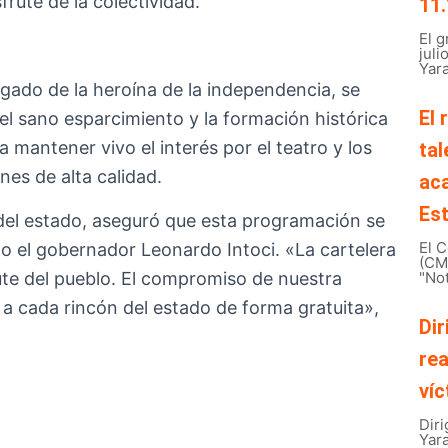
rute de la colectividad.
11.
El 
juli
Yara
legado de la heroína de la independencia, se
El 
el sano esparcimiento y la formación histórica
a mantener vivo el interés por el teatro y los
tal
nes de alta calidad.
ac
Est
 del estado, aseguró que esta programación se
El C
do el gobernador Leonardo Intoci. «La cartelera
(CMB
rute del pueblo. El compromiso de nuestra
"Not
en a cada rincón del estado de forma gratuita»,
Dir
rea
víc
Diri
Yar