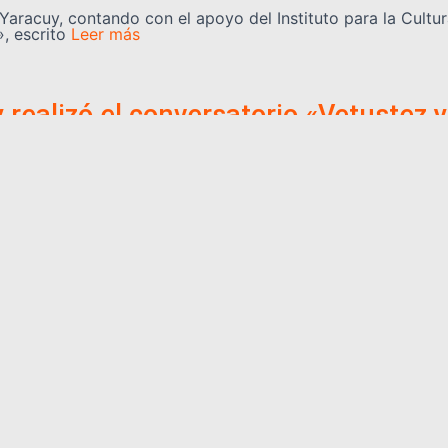
 Yaracuy, contando con el apoyo del Instituto para la Cultur
, escrito
Leer más
realizó el conversatorio «Vetustez 
o en horas de la mañana en la sede de La Tienda Red de Ar
Categorías
información, opinión, cultura,
REGIONALES
NACIONALES
 de las noticias más
CULTURA
CIENCIA Y TEC
ualizándote constantemente