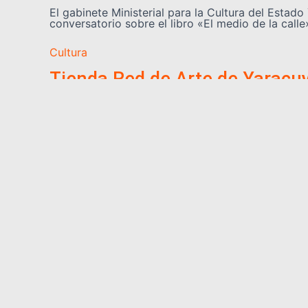
El gabinete Ministerial para la Cultura del Estado
conversatorio sobre el libro «El medio de la calle»
Cultura
Tienda Red de Arte de Yaracuy 
Ríos
Este jueves 30 de julio del 2026, se llevó a cab
Felipe, el
Leer más
Somos YATVO
Somos YATVO ¡Tu canal online! Con entretenimiento, 
deportes y más.
En este portal podrás ver nuestra señal y enterarte
destacadas de Yaracuy, Venezuela y el mundo, act