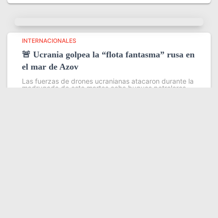
INTERNACIONALES
🚨 Ucrania golpea la “flota fantasma” rusa en
el mar de Azov
Las fuerzas de drones ucranianas atacaron durante la
madrugada de este martes ocho buques petroleros
pertenecientes a la llamada flota fantasma que Rusia
utiliza para evadir sanciones internacionales en sus
exportaciones de petróleo y grano
Leer más
Somos YATVO
Somos YATVO ¡Tu canal online! Con entretenimiento,
información, opinión, cultura, deportes y más.
En este portal podrás ver nuestra señal y enterarte de