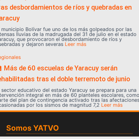
ras desbordamientos de ríos y quebradas en
aracuy
l municipio Bolívar fue uno de los más golpeados por las
tensas lluvias de la madrugada del 31 de julio en el estado
aracuy, que provocaron el desbordamiento de ríos y
uebradas y dejaron severas
Leer más
egionales
 Más de 60 escuelas de Yaracuy serán
ehabilitadas tras el doble terremoto de junio
l sector educativo del estado Yaracuy se prepara para una
ntervención integral en más de 60 planteles escolares, com
arte del plan de contingencia activado tras las afectacione
casionadas por los sismos de magnitud 7,2
Leer más
Somos YATVO