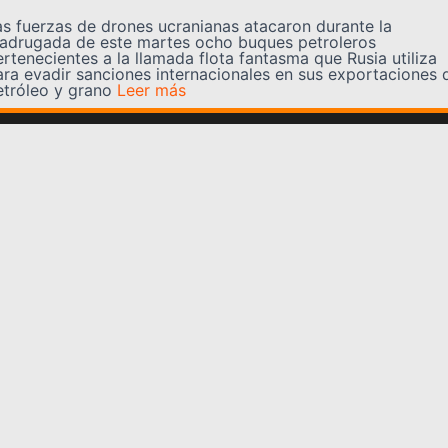
as fuerzas de drones ucranianas atacaron durante la
adrugada de este martes ocho buques petroleros
ertenecientes a la llamada flota fantasma que Rusia utiliza
ara evadir sanciones internacionales en sus exportaciones 
etróleo y grano
Leer más
Somos YATVO
Somos YATVO ¡Tu canal online! Con entretenimiento,
información, opinión, cultura, deportes y más.
En este portal podrás ver nuestra señal y enterarte de
las noticias más destacadas de Yaracuy, Venezuela y el
mundo, actualizándote constantemente para que estés
siempre al día de las noticias.
YATVO Tu canal online
Categorías
REGIONALES
NACIONALES
INTERNACIONALES
DEPORTES
CULTURA
CIENCIA Y TECNOLOGIA