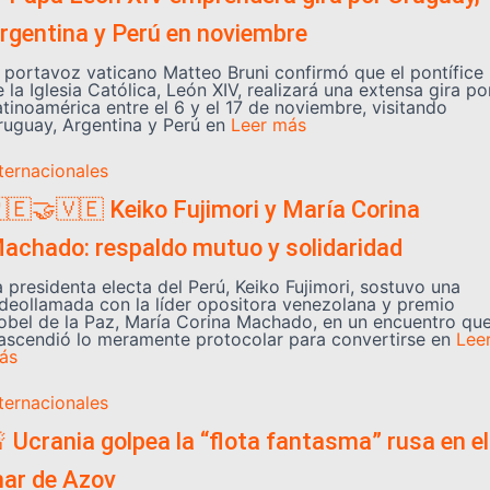
rgentina y Perú en noviembre
l portavoz vaticano Matteo Bruni confirmó que el pontífice
 la Iglesia Católica, León XIV, realizará una extensa gira po
atinoamérica entre el 6 y el 17 de noviembre, visitando
ruguay, Argentina y Perú en
Leer más
nternacionales
🇪🤝🇻🇪 Keiko Fujimori y María Corina
achado: respaldo mutuo y solidaridad
a presidenta electa del Perú, Keiko Fujimori, sostuvo una
ideollamada con la líder opositora venezolana y premio
obel de la Paz, María Corina Machado, en un encuentro qu
rascendió lo meramente protocolar para convertirse en
Lee
ás
nternacionales
 Ucrania golpea la “flota fantasma” rusa en el
ar de Azov