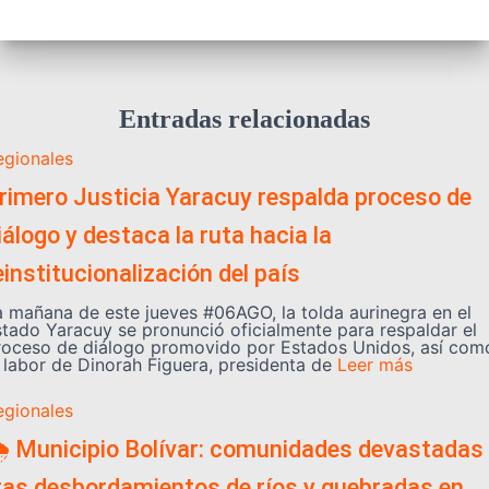
Entradas relacionadas
egionales
rimero Justicia Yaracuy respalda proceso de
iálogo y destaca la ruta hacia la
einstitucionalización del país
a mañana de este jueves #06AGO, la tolda aurinegra en el
stado Yaracuy se pronunció oficialmente para respaldar el
roceso de diálogo promovido por Estados Unidos, así com
a labor de Dinorah Figuera, presidenta de
Leer más
egionales
️ Municipio Bolívar: comunidades devastadas
ras desbordamientos de ríos y quebradas en