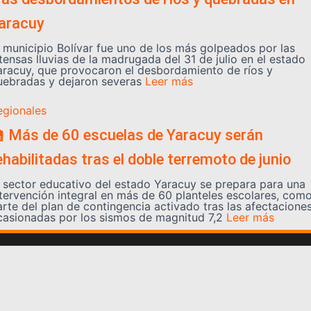
aracuy
l municipio Bolívar fue uno de los más golpeados por las
tensas lluvias de la madrugada del 31 de julio en el estado
aracuy, que provocaron el desbordamiento de ríos y
uebradas y dejaron severas
Leer más
egionales
 Más de 60 escuelas de Yaracuy serán
ehabilitadas tras el doble terremoto de junio
l sector educativo del estado Yaracuy se prepara para una
ntervención integral en más de 60 planteles escolares, com
arte del plan de contingencia activado tras las afectacione
casionadas por los sismos de magnitud 7,2
Leer más
Somos YATVO
Somos YATVO ¡Tu canal online! Con entretenimiento,
información, opinión, cultura, deportes y más.