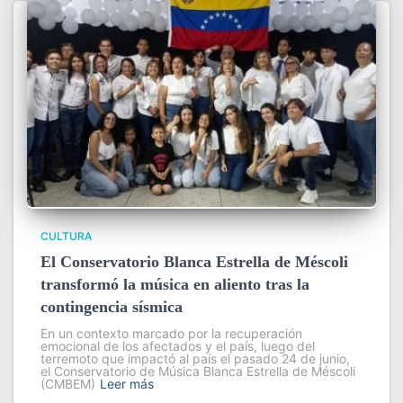
CULTURA
El Conservatorio Blanca Estrella de Méscoli
transformó la música en aliento tras la
contingencia sísmica
En un contexto marcado por la recuperación
emocional de los afectados y el país, luego del
terremoto que impactó al país el pasado 24 de junio,
el Conservatorio de Música Blanca Estrella de Méscoli
(CMBEM)
Leer más