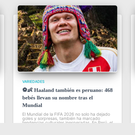
VARIEDADES
⚽👶 Haaland también es peruano: 468
bebés llevan su nombre tras el
Mundial
El Mundial de la FIFA 2026 no solo ha dejado
goles y sorpresas, también ha marcado
tendencias culturales inesperadas. En Perú, el
nombre del delantero noruego Erling Haaland
se ha convertido en una moda entre