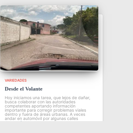
VARIEDADES
Desde el Volante
Hoy iniciamos una tarea, que lejos de dañar,
busca colaborar con las autoridades
competentes aportando información
importante para corregir problemas viales
dentro y fuera de áreas urbanas. A veces
andar en automóvil por algunas calles
Leer más