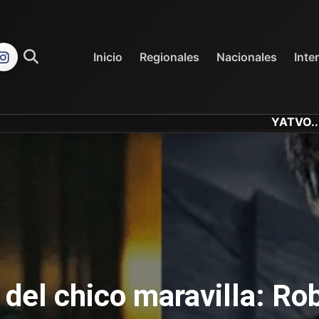
REGIONALES
NACIONALES
Inicio
Regionales
Nacionales
Inte
YATVO... Tu Canal On
 del chico maravilla: Rob