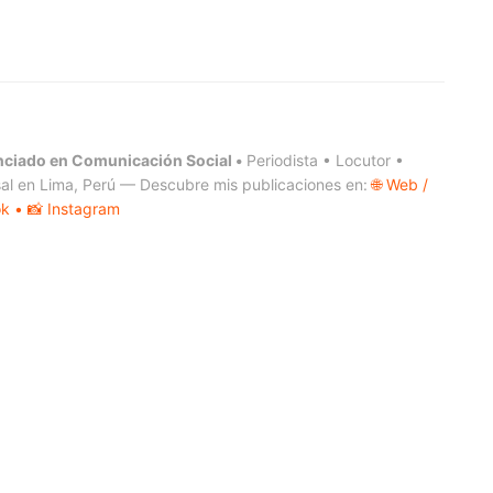
nciado en Comunicación Social •
Periodista • Locutor •
al en Lima, Perú — Descubre mis publicaciones en:
🌐 Web /
ok
• 📸 Instagram