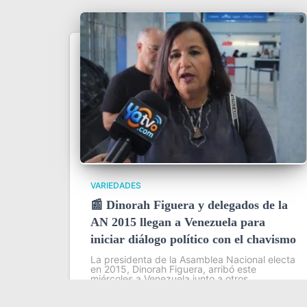
VARIEDADES
📰 Dinorah Figuera y delegados de la
AN 2015 llegan a Venezuela para
iniciar diálogo político con el chavismo
La presidenta de la Asamblea Nacional electa
en 2015, Dinorah Figuera, arribó este
miércoles a Venezuela junto a otros
parlamentarios opositores para participar en
una mesa de diálogo político con